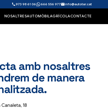
call
973 98 61 06
666 556 977
mail
info@autotar.cat
NOSALTRES
AUTOMÒBIL
AGRÍCOLA
CONTACTE
cta amb nosaltres
tendrem de manera
nalitzada.
 Canaleta, 18