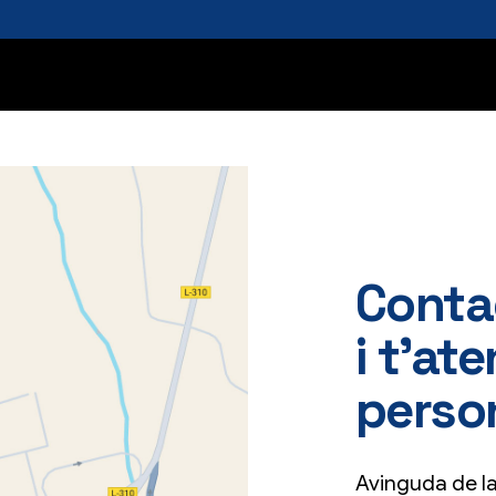
Conta
i t’a
perso
Avinguda de la