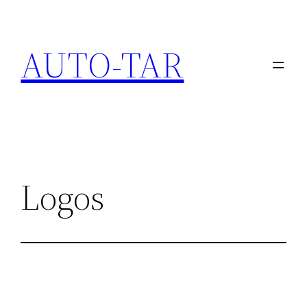
Vés
al
AUTO-TAR
contingut
Logos